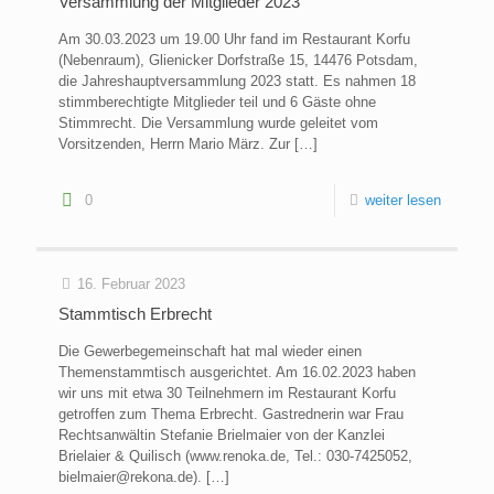
Versammlung der Mitglieder 2023
Am 30.03.2023 um 19.00 Uhr fand im Restaurant Korfu
(Nebenraum), Glienicker Dorfstraße 15, 14476 Potsdam,
die Jahreshauptversammlung 2023 statt. Es nahmen 18
stimmberechtigte Mitglieder teil und 6 Gäste ohne
Stimmrecht. Die Versammlung wurde geleitet vom
Vorsitzenden, Herrn Mario März. Zur
[…]
0
weiter lesen
16. Februar 2023
Stammtisch Erbrecht
Die Gewerbegemeinschaft hat mal wieder einen
Themenstammtisch ausgerichtet. Am 16.02.2023 haben
wir uns mit etwa 30 Teilnehmern im Restaurant Korfu
getroffen zum Thema Erbrecht. Gastrednerin war Frau
Rechtsanwältin Stefanie Brielmaier von der Kanzlei
Brielaier & Quilisch (www.renoka.de, Tel.: 030-7425052,
bielmaier@rekona.de).
[…]