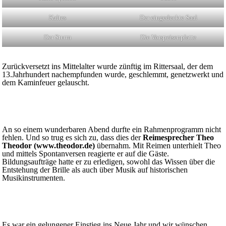
Kaltes
Der eingedeckte Saal
Der Sturm
Die Vorspeisenplatte
Zurückversetzt ins Mittelalter wurde zünftig im Rittersaal, der dem
13.Jahrhundert nachempfunden wurde, geschlemmt, genetzwerkt und
dem Kaminfeuer gelauscht.
An so einem wunderbaren Abend durfte ein Rahmenprogramm nicht
fehlen. Und so trug es sich zu, dass dies der
Reimesprecher Theo
Theodor (www.theodor.de)
übernahm. Mit Reimen unterhielt Theo
und mittels Spontanversen reagierte er auf die Gäste.
Bildungsaufträge hatte er zu erledigen, sowohl das Wissen über die
Entstehung der Brille als auch über Musik auf historischen
Musikinstrumenten.
Es war ein gelungener Einstieg ins Neue Jahr und wir wünschen