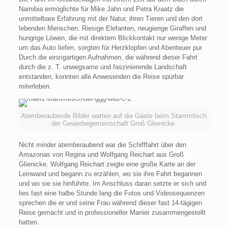
Namibia ermöglichte für Mike Jahn und Petra Kraatz die
unmittelbare Erfahrung mit der Natur, ihren Tieren und den dort
lebenden Menschen. Riesige Elefanten, neugierige Giraffen und
hungrige Löwen, die mit direktem Blickkontakt nur wenige Meter
um das Auto liefen, sorgten für Herzklopfen und Abenteuer pur.
Durch die einzigartigen Aufnahmen, die während dieser Fahrt
durch die z. T. unwegsame und faszinierende Landschaft
entstanden, konnten alle Anwesenden die Reise spürbar
miterleben.
Atemberaubende Bilder warten auf die Gäste beim Stammtisch
der Gewerbegemeinschaft Groß Glienicke.
Nicht minder atemberaubend war die Schifffahrt über den
Amazonas von Regina und Wolfgang Reichart aus Groß
Glienicke. Wolfgang Reichart zeigte eine große Karte an der
Leinwand und begann zu erzählen, wo sie ihre Fahrt begannen
und wo sie sie hinführte. Im Anschluss daran setzte er sich und
lies fast eine halbe Stunde lang die Fotos und Videosequenzen
sprechen die er und seine Frau während dieser fast 14-tägigen
Reise gemacht und in professioneller Manier zusammengestellt
hatten.