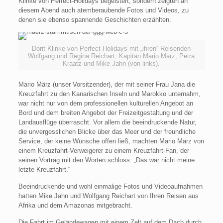
Klinke von Perfect-Holidays begeistert, sondern zeigten an
diesem Abend auch atemberaubende Fotos und Videos, zu
denen sie ebenso spannende Geschichten erzählten.
Dorit Klinke von Perfect-Holidays mit „ihren“ Reisenden
Wolfgang und Regina Reichart, Kapitän Mario März, Petra
Kraatz und Mike Jahn (von links).
Mario März (unser Vorsitzender), der mit seiner Frau Jana die
Kreuzfahrt zu den Kanarischen Inseln und Marokko unternahm,
war nicht nur von dem professionellen kulturellen Angebot an
Bord und dem breiten Angebot der Freizeitgestaltung und der
Landausflüge überrascht. Vor allem die beeindruckende Natur,
die unvergesslichen Blicke über das Meer und der freundliche
Service, der keine Wünsche offen ließ, machten Mario März von
einem Kreuzfahrt-Verweigerer zu einem Kreuzfahrt-Fan, der
seinen Vortrag mit den Worten schloss: „Das war nicht meine
letzte Kreuzfahrt.“
Beeindruckende und wohl einmalige Fotos und Videoaufnahmen
hatten Mike Jahn und Wolfgang Reichart von Ihren Reisen aus
Afrika und dem Amazonas mitgebracht.
Die Fahrt im Geländewagen mit einem Zelt auf dem Dach durch