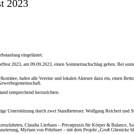
st 2023
rbstanfang eingeläutet.
Dorffest 2023, am 09.09.2023, einen Sommernachschlag geben. Bei so
fkomitee, luden alle Vereine und lokalen Akteure dazu ein, einen Beitr
 Gewerbegemeinschaft.
Stand entsprechend herzurichten.
ftige Unterstützung durch zwei Standbetreuer. Wolfgang Reichert und St
reuzfahrten, Claudia Lierhaus – Privatpraxis für Körper & Balance, S
aurierung, Myriam von Pritzbuer – mit dem Projekt „Groß Glienicke bl