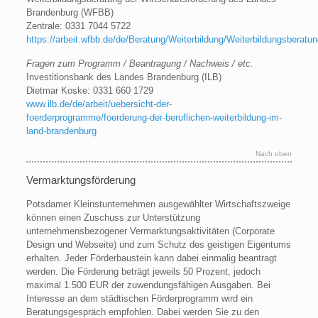
Brandenburg (WFBB)
Zentrale: 0331 7044 5722
https://arbeit.wfbb.de/de/Beratung/Weiterbildung/Weiterbildungsberatun
Fragen zum Programm / Beantragung / Nachweis / etc.
Investitionsbank des Landes Brandenburg (ILB)
Dietmar Koske: 0331 660 1729
www.ilb.de/de/arbeit/uebersicht-der-
foerderprogramme/foerderung-der-beruflichen-weiterbildung-im-
land-brandenburg
Nach oben
Vermarktungsförderung
Potsdamer Kleinstunternehmen ausgewählter Wirtschaftszweige
können einen Zuschuss zur Unterstützung
unternehmensbezogener Vermarktungsaktivitäten (Corporate
Design und Webseite) und zum Schutz des geistigen Eigentums
erhalten. Jeder Förderbaustein kann dabei einmalig beantragt
werden. Die Förderung beträgt jeweils 50 Prozent, jedoch
maximal 1.500 EUR der zuwendungsfähigen Ausgaben. Bei
Interesse an dem städtischen Förderprogramm wird ein
Beratungsgespräch empfohlen. Dabei werden Sie zu den