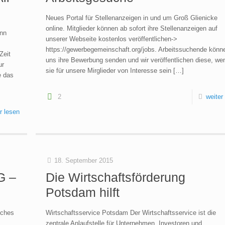
Neues Portal für Stellenanzeigen in und um Groß Glienicke
online. Mitglieder können ab sofort ihre Stellenanzeigen auf
enn
unserer Webseite kostenlos veröffentlichen->
https://gewerbegemeinschaft.org/jobs. Arbeitssuchende könn
Zeit
uns ihre Bewerbung senden und wir veröffentlichen diese, we
ur
sie für unsere Mirglieder von Interesse sein
[…]
e das
2
weiter
r lesen
18. September 2015
G –
Die Wirtschaftsförderung
Potsdam hilft
sches
Wirtschaftsservice Potsdam Der Wirtschaftsservice ist die
zentrale Anlaufstelle für Unternehmen, Investoren und