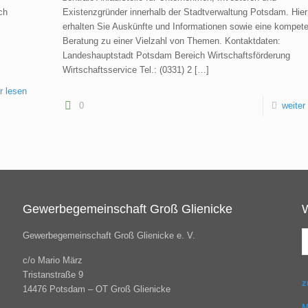
ch
Existenzgründer innerhalb der Stadtverwaltung Potsdam. Hier
erhalten Sie Auskünfte und Informationen sowie eine kompet
Beratung zu einer Vielzahl von Themen. Kontaktdaten:
Landeshauptstadt Potsdam Bereich Wirtschaftsförderung
Wirtschaftsservice Tel.: (0331) 2
[…]
r lesen
0
weiter
Gewerbegemeinschaft Groß Glienicke
Gewerbegemeinschaft Groß Glienicke e. V.
c/o Mario März
Tristanstraße 9
z
14476 Potsdam – OT Groß Glienicke
M