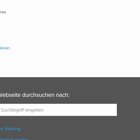
ente
 lesen
Webseite durchsuchen nach:
ur Satzung
itglied werden