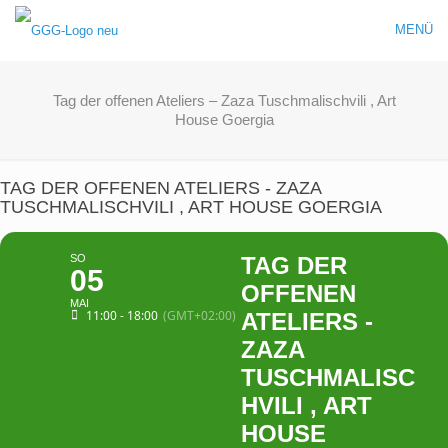
MENÜ
Tag der offenen Ateliers – Zaza Tuschmalischvili , Art
House Goergia
TAG DER OFFENEN ATELIERS - ZAZA
TUSCHMALISCHVILI , ART HOUSE GOERGIA
SO
TAG DER
05
OFFENEN
MAI
11:00 - 18:00
(GMT+02:00)
ATELIERS -
ZAZA
TUSCHMALISC
HVILI , ART
HOUSE