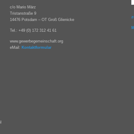
c/o Mario März
Tristanstraße 9
z
14476 Potsdam – OT Groß Glienicke
M
Tel.: +49 (0) 172 312 41 61
www.gewerbegemeinschaft.org
eMail:
Kontaktformular
l