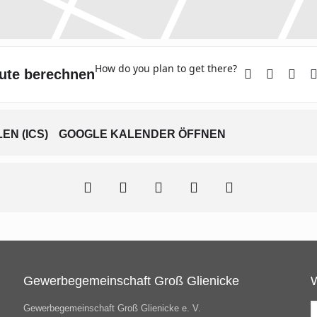
How do you plan to get there?
ute berechnen
N (ICS)
GOOGLE KALENDER ÖFFNEN
Gewerbegemeinschaft Groß Glienicke
Gewerbegemeinschaft Groß Glienicke e. V.