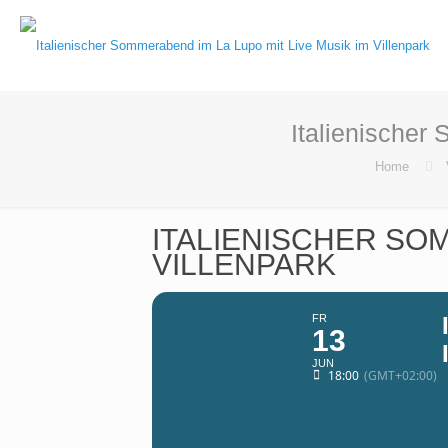
Italienischer
Home
ITALIENISCHER SOM
VILLENPARK
FR
13
JUN
18:00
(GMT+02:00)