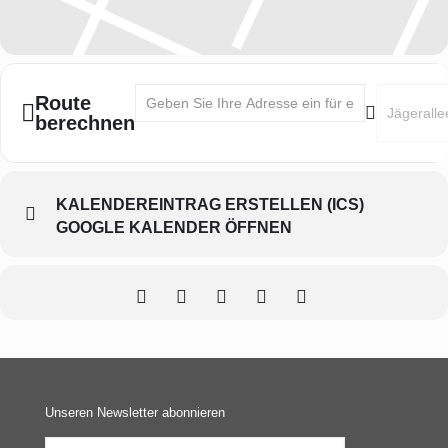
Address - Knigge Seminar "Gutes Benehmen an 
Destinatio
Route
berechnen
KALENDEREINTRAG ERSTELLEN (ICS)
GOOGLE KALENDER ÖFFNEN
Unseren Newsletter abonnieren