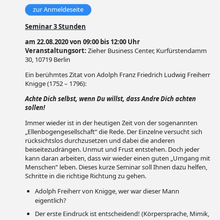
zur Anmeldeseite
Seminar 3 Stunden
am 22.08.2020 von 09:00 bis 12:00 Uhr
Veranstaltungsort:
Zieher Business Center, Kurfürstendamm
30, 10719 Berlin
Ein berühmtes Zitat von Adolph Franz Friedrich Ludwig Freiherr
Knigge (1752 – 1796):
Achte Dich selbst, wenn Du willst, dass Andre Dich achten
sollen!
Immer wieder ist in der heutigen Zeit von der sogenannten
„Ellenbogengesellschaft“ die Rede. Der Einzelne versucht sich
rücksichtslos durchzusetzen und dabei die anderen
beiseitezudrängen. Unmut und Frust entstehen. Doch jeder
kann daran arbeiten, dass wir wieder einen guten „Umgang mit
Menschen“ leben. Dieses kurze Seminar soll Ihnen dazu helfen,
Schritte in die richtige Richtung zu gehen.
Adolph Freiherr von Knigge, wer war dieser Mann
eigentlich?
Der erste Eindruck ist entscheidend! (Körpersprache, Mimik,