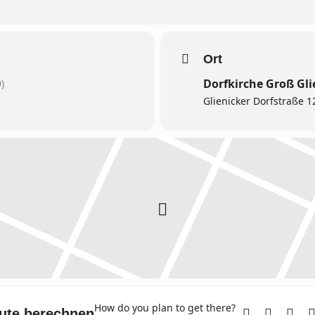
Ort
Dorfkirche Groß Gli
)
Glienicker Dorfstraße 
How do you plan to get there?
ute berechnen