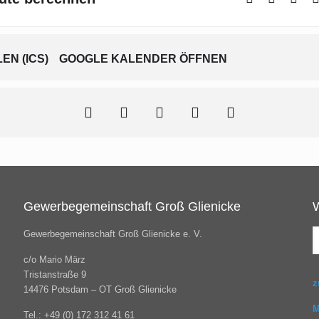
N (ICS)
GOOGLE KALENDER ÖFFNEN
Gewerbegemeinschaft Groß Glienicke
Gewerbegemeinschaft Groß Glienicke e. V.
c/o Mario März
Tristanstraße 9
z
14476 Potsdam – OT Groß Glienicke
M
Tel.: +49 (0) 172 312 41 61