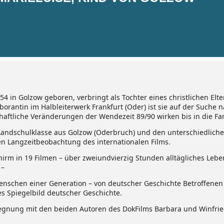
4 in Golzow geboren, verbringt als Tochter eines christlichen Elte
rantin im Halbleiterwerk Frankfurt (Oder) ist sie auf der Suche 
schaftliche Veränderungen der Wendezeit 89/90 wirken bis in die Fa
er Landschulklasse aus Golzow (Oderbruch) und den unterschiedlic
en Langzeitbeobachtung des internationalen Films.
hirm in 19 Filmen – über zweiundvierzig Stunden alltägliches Leb
 –
nschen einer Generation – von deutscher Geschichte Betroffene
es Spiegelbild deutscher Geschichte.
gegnung mit den beiden Autoren des DokFilms Barbara und Winfrie